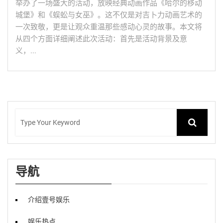
举办了一场盛大的活动，放映经典动画作品《哈尔的移动
城堡》和《蜈蚣与女巫》。这不仅是对吉卜力动画艺术的
一次致敬，更是让观众重温那些感动心灵的故事。本文将
从四个方面详细阐述此次活动：首先是活动背景及意
义，...
导航
介绍壹号娱乐
娱乐热点