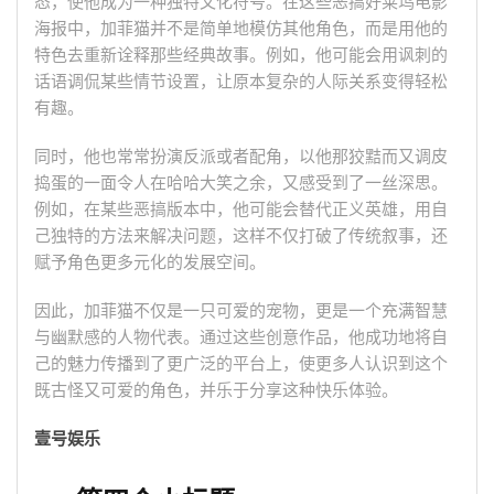
态，使他成为一种独特文化符号。在这些恶搞好莱坞电影
海报中，加菲猫并不是简单地模仿其他角色，而是用他的
特色去重新诠释那些经典故事。例如，他可能会用讽刺的
话语调侃某些情节设置，让原本复杂的人际关系变得轻松
有趣。
同时，他也常常扮演反派或者配角，以他那狡黠而又调皮
捣蛋的一面令人在哈哈大笑之余，又感受到了一丝深思。
例如，在某些恶搞版本中，他可能会替代正义英雄，用自
己独特的方法来解决问题，这样不仅打破了传统叙事，还
赋予角色更多元化的发展空间。
因此，加菲猫不仅是一只可爱的宠物，更是一个充满智慧
与幽默感的人物代表。通过这些创意作品，他成功地将自
己的魅力传播到了更广泛的平台上，使更多人认识到这个
既古怪又可爱的角色，并乐于分享这种快乐体验。
壹号娱乐