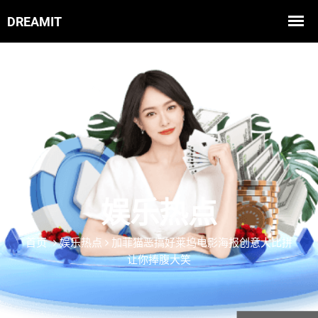
娱乐热点
首页
娱乐热点
加菲猫恶搞好莱坞电影海报创意大比拼
让你捧腹大笑