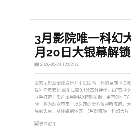
3月影院唯一科幻
月20日大银幕解
2026-05-24 12:02:12
由索尼影业全球发行并引进国内，科幻巨制《挽救
援》作者安迪·威尔豆瓣9.1分高分神作，由“高司
联手打造！影片采用IMAX特制拍摄，更有CINITY
映，将为观众带来一场久违的全方位视听震撼。大
浸到失重，从环绕到体感，3月影院唯一科幻大片，