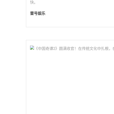
快。
壹号娱乐