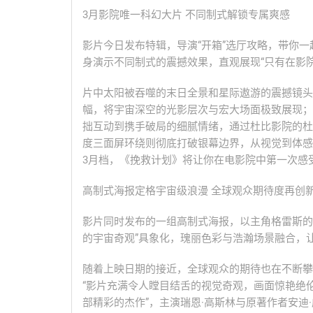
3月影院唯一科幻大片 不同制式解锁专属爽感
影片今日发布特辑，导演“开箱”选厅攻略，带你一
身演示不同制式的震撼效果，直观展现“只有在影
片中太阳被吞噬的末日全景和星际遨游的震撼镜头，借由
幅，将宇宙深空的光影层次与宏大场面极致展现；
拙互动到携手破局的细腻情绪，通过杜比影院的杜比视
度三面屏环绕则彻底打破银幕边界，从视觉到体感
3月档，《挽救计划》将让你在电影院中第一次感
高制式海报定格宇宙级浪漫 全球观众期待度再创
影片同时发布的一组高制式海报，以主角格雷斯的
的宇宙奇观”具象化，瑰丽色彩与浩瀚场景融合，
随着上映日期的接近，全球观众的期待也在不断攀升
“影片充满令人瞠目结舌的视觉奇观，画面惊艳绝
部精彩的杰作”，主演瑞恩·高斯林与原著作者安迪