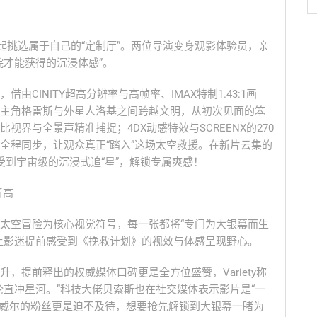
起挑选属于自己的“定制厅”。两位导演变身观影体验员，亲
院才能获得的沉浸体感”。
CINITY超高分辨率与高帧率、IMAX特制1.43:1画
主角格雷斯与外星人洛基之间跨越文明，从初次见面的笨
界与全景声精准捕捉；4DX动感特效与SCREENX的270
全程同步，让观众真正“踏入”这场太空救援。在新片云集的
受到宇宙级的沉浸式追“星”，解锁专属爽感！
新高
太空冒险为核心视觉符号，每一张都将“专门为大银幕而生
让影迷提前感受到《挽救计划》的视效与体感呈现野心。
，提前释出的权威媒体口碑更是全方位盛赞，Variety称
伦直冲星河。”科技大佬贝索斯也在社交媒体表示影片是“一
·威尔的粉丝更是迫不及待，想要抢先解锁到大银幕一睹为