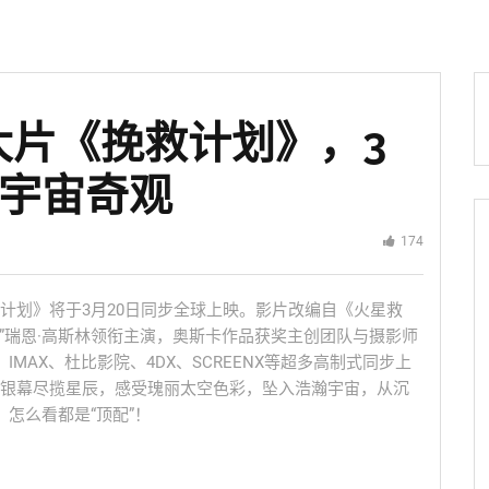
大片《挽救计划》，3
锁宇宙奇观
174
计划》将于3月20日同步全球上映。影片改编自《火星救
令”瑞恩·高斯林领衔主演，奥斯卡作品获奖主创团队与摄影师
、IMAX、杜比影院、4DX、SCREENX等超多高制式同步上
银幕尽揽星辰，感受瑰丽太空色彩，坠入浩瀚宇宙，从沉
怎么看都是“顶配”！