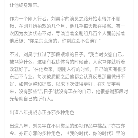
让他终身难忘。
作为一个刚入行者，刘昊宇的演员之路开始走得并不顺
畅，在刚开始拍戏的几个月，他几乎每天都在挨骂。有一
次因为表演状态不对，导演当着全剧组几百个人面前指着
他质疑：“你是怎么演的，你到底会不会演？”
不过，刘昊宇扛过了那段艰难的日子。“我当时安慰自己，
被骂算什么，这哪有我练体育的时候苦，人家骂你就听着
改就好了。”在他看来，刚刚入行的时候，自己确实有很多
东西不专业，每次被质疑之后他都会认真反思那里做得不
好，如何调整和提高，以求下次做得更好。在刘昊宇看
来，没有那些“苦日子”就没有现在的自己，他很感谢那段时
光帮助自己的所有人。
出道八年挑战亦正亦邪多种角色
出道八年，刘昊宇在不同类型的影视作品中挑战了亦古亦
今、亦正亦邪的多种角色，《我的时代，你的时代》里的