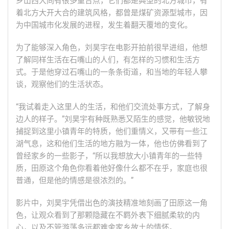
乡山西大同有很多重合点，它们都是典型的北方城市，有
着北方大开大合的建筑风格，都曾是煤矿资源型城市，因
为中国城市化发展的进程，发生着翻天覆地的变化。
为了能够深入角色，刘昊宇在电影开拍前很早进组，他想
了解同样生活在石嘴山的人们，有怎样的习惯和生活方
式。于是他穿过石嘴山的一条条街道，和当地的年轻人攀
谈，观察他们的生活状态。
“我试着走入这里人的生活，和他们交流处事方式，了解身
边人的样子。”刘昊宇有种既熟悉又陌生的感觉，他敏锐地
捕捉到这里小镇青年的特质，他们重情义，又带有一些江
湖气息，这和他们生活的地方融为一体，他也仿佛看到了
曾经家乡的一些影子，“所以我想放大小镇青年的一些特
质，田原这个角色你看着他好像什么都不在乎，家庭也很
普通，但是他的情感是很浓烈的。”
影片中，刘昊宇凭借出色的演技精准地刻画了田原这一角
色，让观众看到了那颗隐藏在不羁外表下细腻柔软的内
心，以及不管游荡多远都难舍家乡故土的情怀。