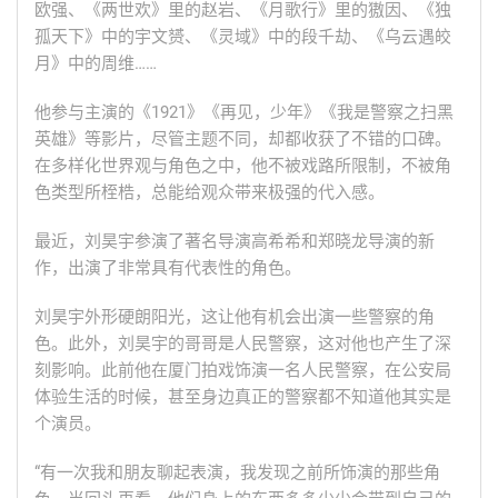
欧强、《两世欢》里的赵岩、《月歌行》里的獓因、《独
孤天下》中的宇文赟、《灵域》中的段千劫、《乌云遇皎
月》中的周维……
他参与主演的《1921》《再见，少年》《我是警察之扫黑
英雄》等影片，尽管主题不同，却都收获了不错的口碑。
在多样化世界观与角色之中，他不被戏路所限制，不被角
色类型所桎梏，总能给观众带来极强的代入感。
最近，刘昊宇参演了著名导演高希希和郑晓龙导演的新
作，出演了非常具有代表性的角色。
刘昊宇外形硬朗阳光，这让他有机会出演一些警察的角
色。此外，刘昊宇的哥哥是人民警察，这对他也产生了深
刻影响。此前他在厦门拍戏饰演一名人民警察，在公安局
体验生活的时候，甚至身边真正的警察都不知道他其实是
个演员。
“有一次我和朋友聊起表演，我发现之前所饰演的那些角