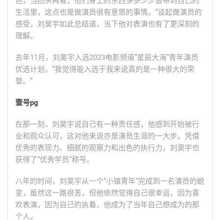
色，当回头再看，他们身上的东西多多少少会带到自己的
生活里，这点也是做演员很有意思的事情。”谈起做演员的
感受，刘昊宇如此总结道，当下他对表演也有了更深刻的
理解。
去年11月，刘昊宇入选2023电影频道“星辰大海”青年演员
优选计划，“我觉得能入选于我来说真的是一种很大的荣
誉。”
壹号pg
在那一刻，刘昊宇说自己有一种责任感，他感到开始被行
业和观众认可，这对他来说亦是演员生涯的一大步。凭借
优秀的表现力、细腻的观察力和出色的执行力，刘昊宇也
获得了“优秀学员”称号。
八年的时间，刘昊宇从一个“小镇青年”完成到一名演员的蜕
变，虽然这一路很苦，但他依然觉得自己很幸运，因为喜
欢表演，因为自己的执着，他成为了当年自己想成为的那
个人。