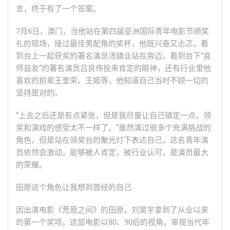
言，终于有了一个答案。
7月6日，澳门，当他站在第四届亚洲国际青年电影节颁奖
礼的现场，接过最佳男配角的奖杯，他既兴奋又忐忑，看
到台上一起获奖的著名演员汤镇业站在旁边，看到台下“良
师益友”的著名演员吕良伟投来肯定的眼神，还有行业里他
喜欢的前辈王奎荣、王姬等，他知道自己当时不顾一切的
坚持是对的。
“上去之后还是有点紧张，但是我尽量让自己镇定一点，领
奖和演戏的感受太不一样了。”虽然演过很多个充满挑战的
角色，但是站在领奖台的聚光灯下表达自己，这名青年演
员依然会激动，能够被人肯定，被行业认可，是演员最大
的荣耀。
田原这个角色让我想到曾经的自己
因出演电影《荒原之间》的田原，刘昊宇拿到了从业以来
的第一个奖项。这部电影以80、90后的视角，审视当代年