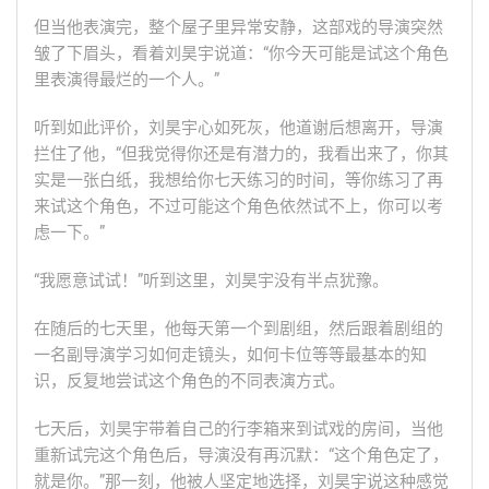
但当他表演完，整个屋子里异常安静，这部戏的导演突然
皱了下眉头，看着刘昊宇说道：“你今天可能是试这个角色
里表演得最烂的一个人。”
听到如此评价，刘昊宇心如死灰，他道谢后想离开，导演
拦住了他，“但我觉得你还是有潜力的，我看出来了，你其
实是一张白纸，我想给你七天练习的时间，等你练习了再
来试这个角色，不过可能这个角色依然试不上，你可以考
虑一下。”
“我愿意试试！”听到这里，刘昊宇没有半点犹豫。
在随后的七天里，他每天第一个到剧组，然后跟着剧组的
一名副导演学习如何走镜头，如何卡位等等最基本的知
识，反复地尝试这个角色的不同表演方式。
七天后，刘昊宇带着自己的行李箱来到试戏的房间，当他
重新试完这个角色后，导演没有再沉默：“这个角色定了，
就是你。”那一刻，他被人坚定地选择，刘昊宇说这种感觉