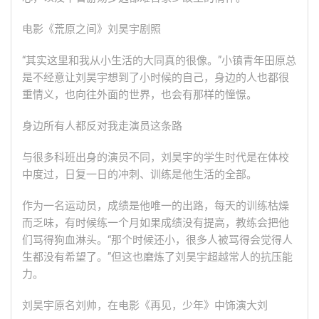
电影《荒原之间》刘昊宇剧照
“其实这里和我从小生活的大同真的很像。”小镇青年田原总
是不经意让刘昊宇想到了小时候的自己，身边的人也都很
重情义，也向往外面的世界，也会有那样的憧憬。
身边所有人都反对我走演员这条路
与很多科班出身的演员不同，刘昊宇的学生时代是在体校
中度过，日复一日的冲刺、训练是他生活的全部。
作为一名运动员，成绩是他唯一的出路，每天的训练枯燥
而乏味，有时候练一个月如果成绩没有提高，教练会把他
们骂得狗血淋头。“那个时候还小，很多人被骂得会觉得人
生都没有希望了。”但这也磨炼了刘昊宇超越常人的抗压能
力。
刘昊宇原名刘帅，在电影《再见，少年》中饰演大刘