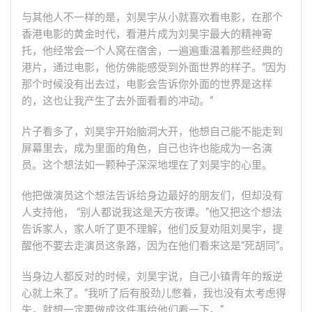
与其他人不一样的是，刘昊宇从小就喜欢看电影，在那个
香港电影的黄金时代，看港片成为刘昊宇最大的精神寄
托，他经常会一个人窝在宿舍，一遍遍重温着那些经典的
港片，通过电影，他仿佛能感受到外面世界的样子。“因为
那个时候没有出去过，电影会告诉你外面的世界是这样
的，这也让我产生了去外面看看的冲动。”
片子看多了，刘昊宇开始脑洞大开，他想自己能不能走到
屏幕里去，成为里面的角色，自己也许也能成为一名演
员。这个想法如一颗种子深深地埋在了刘昊宇的心里。
他把做演员这个想法告诉给身边最好的朋友们，但却没有
人支持他， “别人都说我这是天方夜谭。”他又把这个想法
告诉家人，家人听了更不理解，他们反复劝阻刘昊宇，提
醒他不要去走演员这条路，因为在他们看来这是“死胡同”。
当身边人都反对的时候，刘昊宇说，自己小镇青年的叛逆
心就上来了。“我听了后有股劲儿憋着，我也没有太考虑得
失，就想一定要做成这件事给他们看一下。”